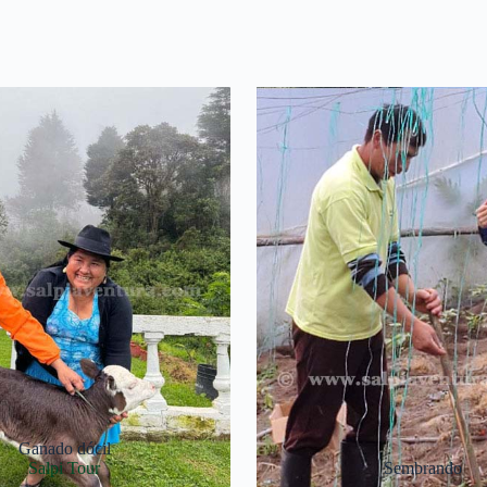
Ganado dócil
Salpi Tour
Sembrando