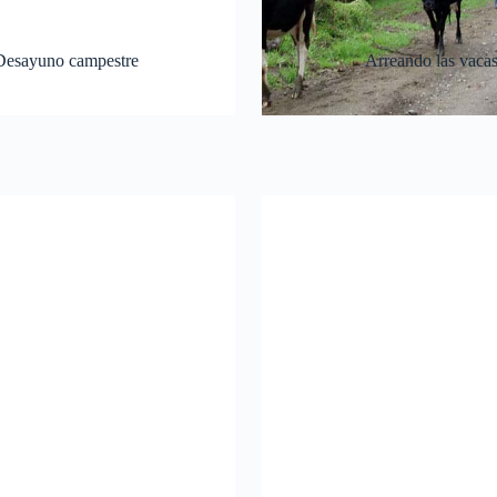
Desayuno campestre
Arreando las vaca